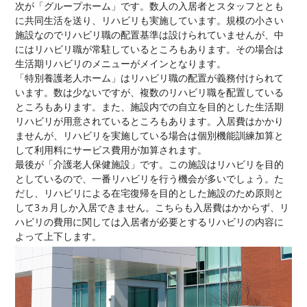
次が「グループホーム」です。数人の入居者とスタッフととも
に共同生活を送り、リハビリも実施しています。規模の小さい
施設なのでリハビリ職の配置基準は設けられていませんが、中
にはリハビリ職が常駐しているところもあります。その場合は
生活期リハビリのメニューがメインとなります。
「特別養護老人ホーム」はリハビリ職の配置が義務付けられて
います。数は少ないですが、複数のリハビリ職を配置している
ところもあります。また、施設内での自立を目的とした生活期
リハビリが用意されているところもあります。入居費はかかり
ませんが、リハビリを実施している場合は個別機能訓練加算と
して利用料にサービス費用が加算されます。
最後が「介護老人保健施設」です。この施設はリハビリを目的
としているので、一番リハビリを行う機会が多いでしょう。た
だし、リハビリによる在宅復帰を目的とした施設のため原則と
して3ヵ月しか入居できません。こちらも入居費はかからず、リ
ハビリの費用に関しては入居者が必要とするリハビリの内容に
よって上下します。